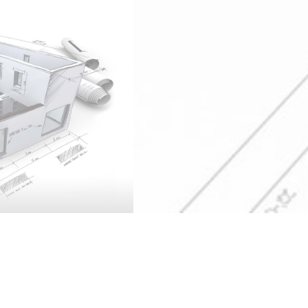
Willkommen!
Wir verwirklichen Ihr Bauprojekt!
In der Regel baut man nur einmal im Leben ein